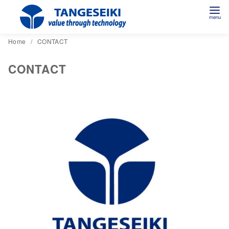
コ
Home
CONTACT
ン
CONTACT
テ
ン
ツ
へ
移
動